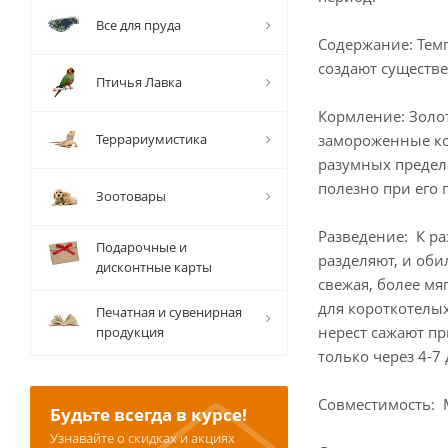
Все для пруда
Содержание: Темп
создают существ
Птичья Лавка
Кормление: Золо
Террариумистика
замороженные ко
разумных предел
полезно при его
Зоотовары
Разведение: К ра
Подарочные и
разделяют, и оби
дисконтные карты
свежая, более мя
для короткотелых
Печатная и сувенирная
нерест сажают пр
продукция
только через 4-7
Совместимость: 
Будьте всегда в курсе!
Узнавайте о скидках и акциях