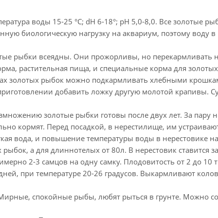
ература воды 15-25 °C; dH 6-18°; pH 5,0-8,0. Все золотые р
енную биологическую нагрузку на аквариум, поэтому воду 
тые рыбки всеядны. Они прожорливы, но перекармливать н
рма, растительная пища, и специальные корма для золоты
ах золотых рыбок можно подкармливать хлебными крошкам
 приготовлении добавить ложку другую молотой крапивы. С
змножению золотые рыбки готовы после двух лет. За пару 
льно кормят. Перед посадкой, в нерестилище, им устраива
гкая вода, и повышение температуры воды в нерестовике на 
 рыбок, а для длиннотелых от 80л. В нерестовик ставится за
имерно 2-3 самцов на одну самку. Плодовитость от 2 до 10
 дней, при температуре 20-26 градусов. Выкармливают коло
Мирные, спокойные рыбы, любят рыться в грунте. Можно с