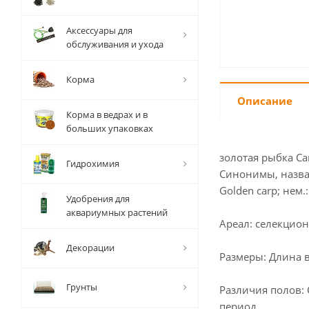
Аксессуары для
обслуживания и ухода
Корма
Описание
Корма в ведрах и в
больших упаковках
золотая рыбка Car
Гидрохимия
Синонимы, названи
Golden carp; нем.:
Удобрения для
аквариумных растений
Ареал: селекцио
Декорации
Размеры: Длина в
Грунты
Различия полов:
период.