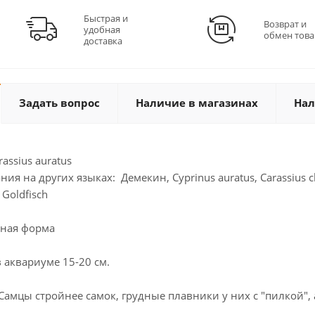
Быстрая и
Возврат и
удобная
обмен това
доставка
Задать вопрос
Наличие в магазинах
Нал
assius auratus
я на других языках: Демекин, Cyprinus auratus, Carassius chin
 Goldfisch
нная форма
 аквариуме 15-20 см.
 Самцы стройнее самок, грудные плавники у них с "пилкой