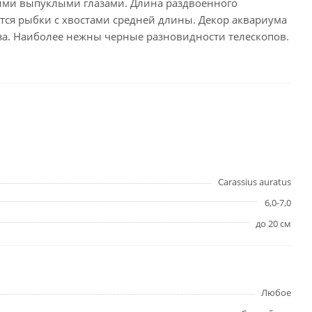
оими выпуклыми глазами. Длина раздвоенного
ются рыбки с хвостами средней длины. Декор аквариума
за. Наиболее нежны черные разновидности телескопов.
Carassius auratus
6,0-7,0
до 20 см
Любое