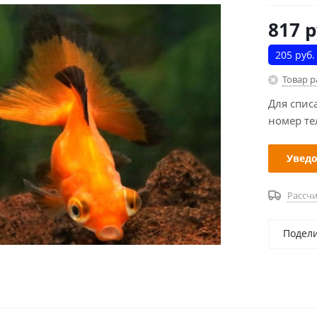
817
р
205 руб.
Товар 
Для спис
номер те
Уведо
Рассчи
Подел