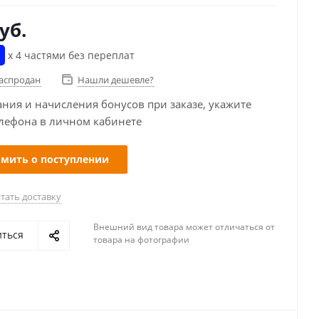
уб.
х 4 частями без переплат
распродан
Нашли дешевле?
ания и начисления бонусов при заказе, укажите
лефона в личном кабинете
мить о поступлении
тать доставку
Внешний вид товара может отличаться от
иться
товара на фотографии