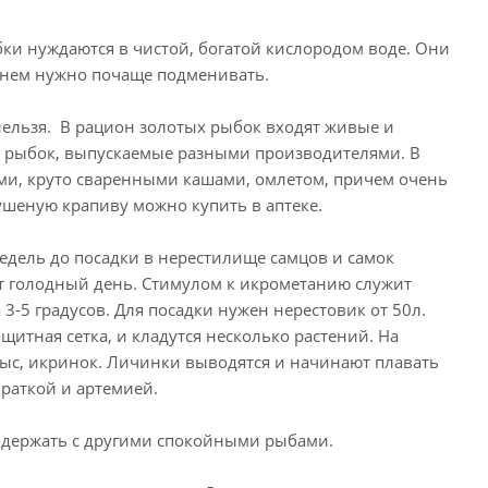
ыбки нуждаются в чистой, богатой кислородом воде. Они
в нем нужно почаще подменивать.
ельзя. В рацион золотых рыбок входят живые и
х рыбок, выпускаемые разными производителями. В
и, круто сваренными кашами, омлетом, причем очень
ушеную крапиву можно купить в аптеке.
недель до посадки в нерестилище самцов и самок
ют голодный день. Стимулом к икрометанию служит
3-5 градусов. Для посадки нужен нерестовик от 50л.
щитная сетка, и кладутся несколько растений. На
 тыс, икринок. Личинки выводятся и начинают плавать
враткой и артемией.
одержать с другими спокойными рыбами.