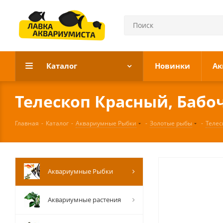
Каталог
Новинки
Ак
Телескоп Красный, Бабоч
Главная
-
Каталог
-
Аквариумные Рыбки
-
Золотые рыбы
-
Телес
Аквариумные Рыбки
Аквариумные растения