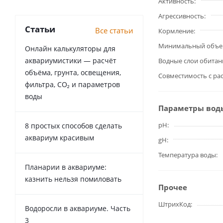
Активность
Агрессивность
Статьи
Все статьи
Кормление
Минимальный объе
Онлайн калькуляторы для
аквариумистики — расчёт
Водные слои обитан
объёма, грунта, освещения,
Совместимость с ра
фильтра, CO₂ и параметров
воды
Параметры вод
pH
8 простых способов сделать
аквариум красивым
gH
Температура воды
Планарии в аквариуме:
казнить нельзя помиловать
Прочее
ШтрихКод
Водоросли в аквариуме. Часть
3