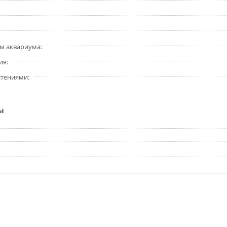
м аквариума
ия
стениями
ы