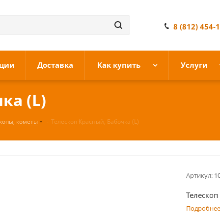
8 (812) 454-
ции
Доставка
Как купить
Услуги
ка (L)
копы, кометы
-
Телескоп Красный, Бабочка (L)
Артикул:
1
Телескоп 
Подробне