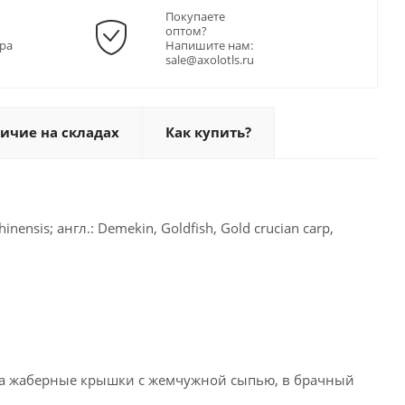
Покупаете
оптом?
ра
Напишите нам:
sale@axolotls.ru
ичие на складах
Как купить?
ensis; англ.: Demekin, Goldfish, Gold crucian carp,
", а жаберные крышки с жемчужной сыпью, в брачный