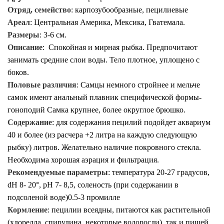
Отряд, семейство
: карпозубообразные, пецилиевые
Ареал
:
Центральная Америка, Мексика, Гватемала.
Размеры
:
3-6
см.
Описание
:
Спокойная и мирная рыбка. Предпочитают
занимать средние слои воды. Тело плотное, уплощено с
боков.
Половые различия
:
Самцы немного стройнее и мельче
самок имеют
анальный плавник специфической формы-
гоноподий
Самка крупнее, более округлое брюшко.
Содержание
:
для содержания пецилий подойдет аквариум
40 и более (из расчера +2 литра на каждую следующую
рыбку) литров. Желательно наличие покровного стекла.
Необходима хорошая аэрация и фильтрация.
Рекомендуемые параметры
: температура 20-27 градусов,
dH 8- 20°, рН 7- 8,5, соленость (при содержании в
подсоленой воде)0.5-3 промилле
Кормление
: пецилии
всеядны, питаются как растительной
(хлорелла, спирулина, некоторые водоросли), так и пищей