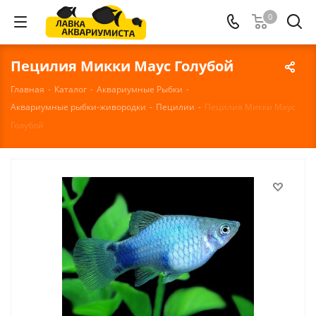
0
Пецилия Микки Маус Голубой
Главная
-
Каталог
-
Аквариумные Рыбки
-
Аквариумные рыбки-живородки
-
Пецилии
-
Пецилия Микки Маус
Голубой