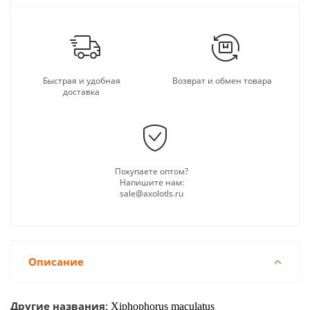
Быстрая и удобная
Возврат и обмен товара
доставка
Покупаете оптом?
Напишите нам:
sale@axolotls.ru
Описание
Другие названия
:
Xiphophorus maculatus