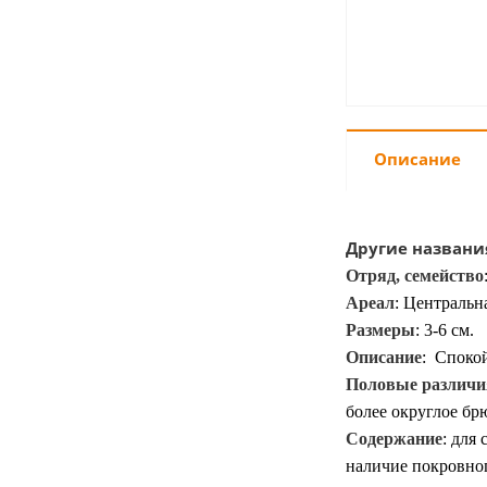
Описание
Другие названи
Отряд, семейство
Ареал
:
Центральна
Размеры
:
3-6
см.
Описание
:
Спокой
Половые различи
более округлое бр
Содержание
:
для 
наличие покровног