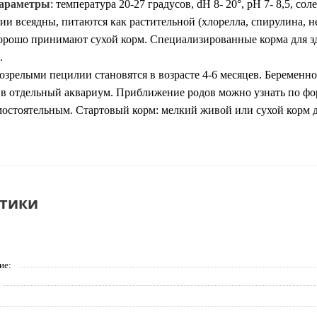
параметры
: температура 20-27 градусов, dH 8- 20°, рН 7- 8,5, с
лии
всеядны, питаются как растительной (хлорелла, спирулина, 
орошо принимают сухой корм.
Специализированные корма для зд
.
озрелыми пецилии становятся в возрасте 4-6 месяцев. Беременно
 в отдельный аквариум. Приближение родов можно узнать по фо
остоятельным. Стартовый корм: мелкий живой или сухой корм 
стики
ие