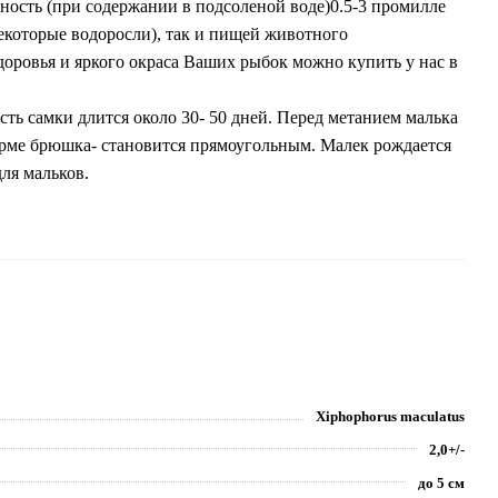
оленость (при содержании в подсоленой воде)0.5-3 промилле
некоторые водоросли), так и пищей животного
оровья и яркого окраса Ваших рыбок можно купить у нас в
сть самки длится около 30- 50 дней. Перед метанием малька
рме брюшка- становится прямоугольным. Малек рождается
для мальков.
Xiphophorus maculatus
2,0+/-
до 5 см