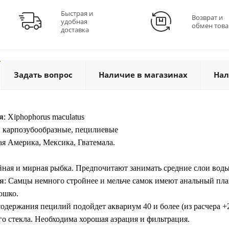
Быстрая и
Возврат и
удобная
обмен това
доставка
Задать вопрос
Наличие в магазинах
Нал
я
:
Xiphophorus maculatus
: карпозубообразные, пецилиевые
я Америка, Мексика, Гватемала.
ная и мирная рыбка. Предпочитают занимать средние слои воды.
я
:
Самцы немного стройнее и мельче самок имеют
анальный пла
юшко.
содержания пецилий подойдет аквариум 40 и более (из расчера 
о стекла. Необходима хорошая аэрация и фильтрация.