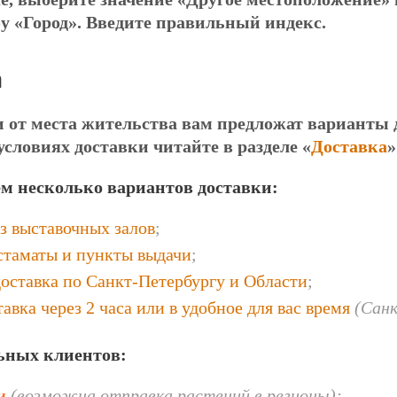
у «Город». Введите правильный индекс.
а
и от места жительства вам предложат варианты 
условиях доставки читайте в разделе «
Доставка
»
м несколько вариантов доставки
:
з выставочных залов
;
остаматы и пункты выдачи
;
доставка по Санкт-Петербургу и Области
;
авка через 2 часа или в удобное для вас время
(Санк
ьных клиентов:
и
(возможна отправка растений в регионы);