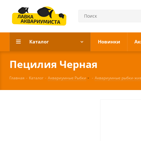
Каталог
Новинки
Ак
Пецилия Черная
Главная
-
Каталог
-
Аквариумные Рыбки
-
Аквариумные рыбки-жи