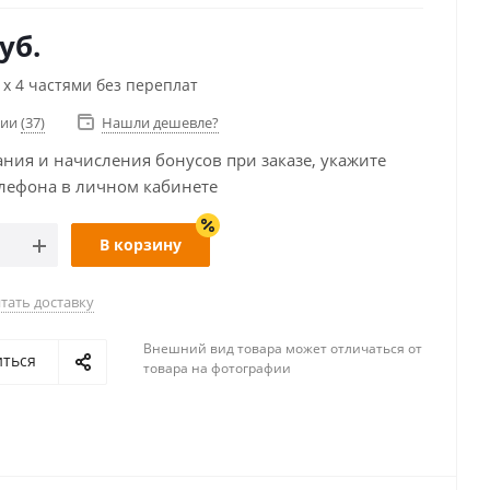
уб.
х 4 частями без переплат
чии
(37)
Нашли дешевле?
ания и начисления бонусов при заказе, укажите
лефона в личном кабинете
В корзину
тать доставку
Внешний вид товара может отличаться от
иться
товара на фотографии