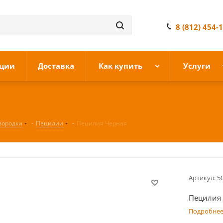
8 (812) 454-
ции
Доставка
Как купить
Услуги
вородки
-
Пецилии
-
Пецилия Черная
Артикул:
5
Пецилия
Подробне