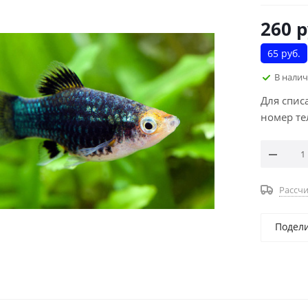
260
р
65 руб.
В нали
Для спис
номер те
Рассчи
Подел