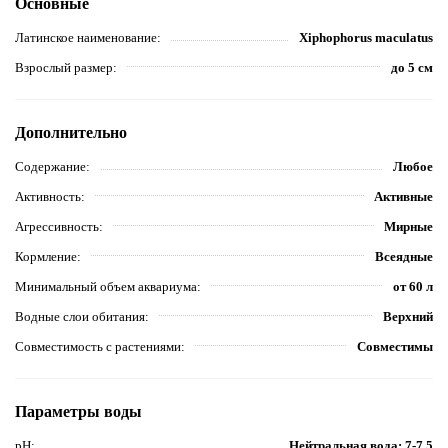
Основные
Латинское наименование
Xiphophorus maculatus
Взрослый размер
до 5 см
Дополнительно
Содержание
Любое
Активность
Активные
Агрессивность
Мирные
Кормление
Всеядные
Минимальный объем аквариума
от 60 л
Водные слои обитания
Верхний
Совместимость с растениями
Совместимы
Параметры воды
pH
Нейтральная вода: 7-7,5