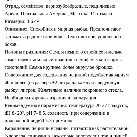
Отряд, семейство
: карпозубообразные, пецилиевые
Ареал
:
Центральная Америка, Мексика, Гватемала.
Размеры
:
3-6
см.
Описание
:
Спокойная и мирная рыбка. Предпочитают
занимать средние слои воды. Тело плотное, уплощено с
боков.
Половые различия
:
Самцы немного стройнее и мельче
самок имеют
анальный плавник специфической формы-
гоноподий
Самка крупнее, более округлое брюшко.
Содержание
:
для содержания пецилий подойдет аквариум
40 и более (из расчера +2 литра на каждую следующую
рыбку) литров. Желательно наличие покровного стекла.
Необходима хорошая аэрация и фильтрация.
Рекомендуемые параметры
: температура 20-27 градусов,
dH 8- 20°, рН 7- 8,5, соленость (при содержании в
подсоленой воде)0.5-3 промилле
Кормление
: пецилии
всеядны, питаются как растительной
(хлорелла, спирулина, некоторые водоросли), так и пищей