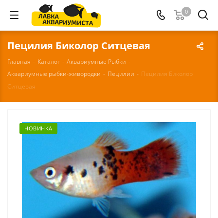
0
Пецилия Биколор Ситцевая
Главная
-
Каталог
-
Аквариумные Рыбки
-
Аквариумные рыбки-живородки
-
Пецилии
-
Пецилия Биколор
Ситцевая
НОВИНКА