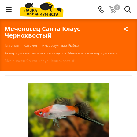
0
Меченосец Санта Клаус
Чернохвостый
Главная
-
Каталог
-
Аквариумные Рыбки
-
Аквариумные рыбки-живородки
-
Меченосцы аквариумные
-
Меченосец Санта Клаус Чернохвостый