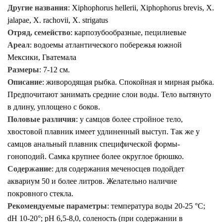
Другие названия
:
Xiphophorus hellerii, Xiphophorus brevis, X.
jalapae, X. rachovii, X. strigatus
Отряд, семейство
: карпозубообразные, пецилиевые
Ареал
:
водоемы атлантического побережья южной
Мексики, Гватемала
Размеры
:
7-12
см.
Описание
:
живородящая рыбка. Спокойная и мирная рыбка.
Предпочитают занимать средние слои воды. Тело вытянуто
в длину, уплощено с боков.
Половые различия
:
у самцов более стройное тело,
хвостовой плавник имеет удлиненный выступ. Так же у
с
амцов анальный плавник специфической формы-
гоноподий.
Самка крупнее более округлое брюшко.
Содержание
:
для содержания меченосцев подойдет
аквариум 50 и более литров. Желательно наличие
покровного стекла.
Рекомендуемые параметры
: температура воды 20-25 °C;
dH 10-20°; pH 6,5-8,0, соленость (при содержании в