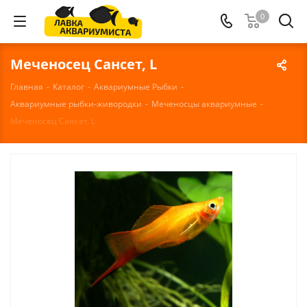
0
Меченосец Сансет, L
Главная
-
Каталог
-
Аквариумные Рыбки
-
Аквариумные рыбки-живородки
-
Меченосцы аквариумные
-
Меченосец Сансет, L