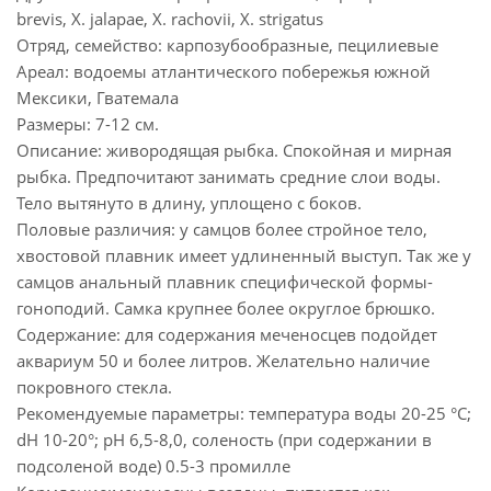
brevis, X. jalapae, X. rachovii, X. strigatus
Отряд, семейство: карпозубообразные, пецилиевые
Ареал: водоемы атлантического побережья южной
Мексики, Гватемала
Размеры: 7-12 см.
Описание: живородящая рыбка. Спокойная и мирная
рыбка. Предпочитают занимать средние слои воды.
Тело вытянуто в длину, уплощено с боков.
Половые различия: у самцов более стройное тело,
хвостовой плавник имеет удлиненный выступ. Так же у
самцов анальный плавник специфической формы-
гоноподий. Самка крупнее более округлое брюшко.
Содержание: для содержания меченосцев подойдет
аквариум 50 и более литров. Желательно наличие
покровного стекла.
Рекомендуемые параметры: температура воды 20-25 °C;
dH 10-20°; pH 6,5-8,0, соленость (при содержании в
подсоленой воде) 0.5-3 промилле