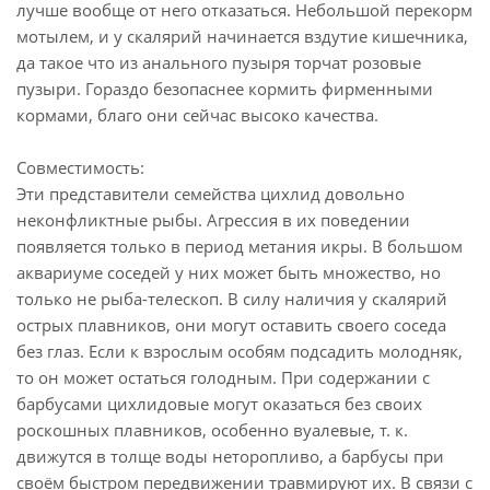
лучше вообще от него отказаться. Небольшой перекорм
мотылем, и у скалярий начинается вздутие кишечника,
да такое что из анального пузыря торчат розовые
пузыри. Гораздо безопаснее кормить фирменными
кормами, благо они сейчас высоко качества.
Совместимость:
Эти представители семейства цихлид довольно
неконфликтные рыбы. Агрессия в их поведении
появляется только в период метания икры. В большом
аквариуме соседей у них может быть множество, но
только не рыба-телескоп. В силу наличия у скалярий
острых плавников, они могут оставить своего соседа
без глаз. Если к взрослым особям подсадить молодняк,
то он может остаться голодным. При содержании с
барбусами цихлидовые могут оказаться без своих
роскошных плавников, особенно вуалевые, т. к.
движутся в толще воды неторопливо, а барбусы при
своём быстром передвижении травмируют их. В связи с