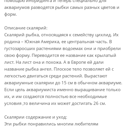
помощью инбридинга и теперь специально для
аквариумов разводятся рыбки самых разных цветов и
форм.
Описание скалярий:
Скалярий рыбка, относящаяся к семейству цихлид. Их
родина – Южная Америка, ее центральная часть. В
густозаросших растениями водоемах они и приобрели
свою форму. Переводится ее название как крылатый
лист. На лист она и похожа. А в Европе ей дали
название рыбка ангел. Плоское тело позволяет ей с
легкостью двигаться среди растений. Вырастают
аквариумные скалярии до 15 см в обычном аквариуме.
Если цель аквариумиста именно выращивание только
их, и им создаются полностью все необходимые
условия ,то величина их может достигать 26 см.
Скалярии содержание и уход:
Эти рыбки понравились многим любителям