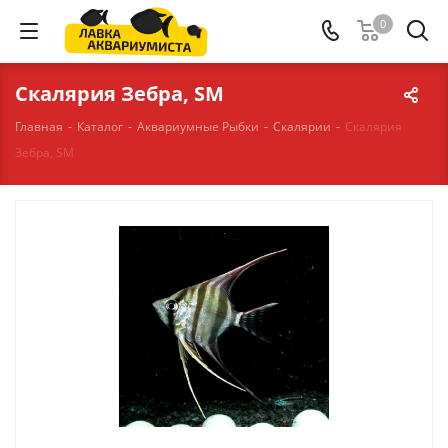
0
Скалярия Зебра, SM
Главная
-
Каталог
-
Аквариумные Рыбки
-
Скалярии
-
Скалярия
Зебра, SM