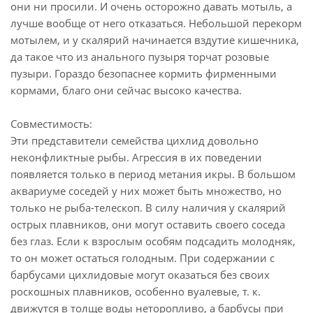
они ни просили. И очень осторожно давать мотыль, а
лучше вообще от него отказаться. Небольшой перекорм
мотылем, и у скалярий начинается вздутие кишечника,
да такое что из анального пузыря торчат розовые
пузыри. Гораздо безопаснее кормить фирменными
кормами, благо они сейчас высоко качества.
Совместимость:
Эти представители семейства цихлид довольно
неконфликтные рыбы. Агрессия в их поведении
появляется только в период метания икры. В большом
аквариуме соседей у них может быть множество, но
только не рыба-телескоп. В силу наличия у скалярий
острых плавников, они могут оставить своего соседа
без глаз. Если к взрослым особям подсадить молодняк,
то он может остаться голодным. При содержании с
барбусами цихлидовые могут оказаться без своих
роскошных плавников, особенно вуалевые, т. к.
движутся в толще воды неторопливо, а барбусы при