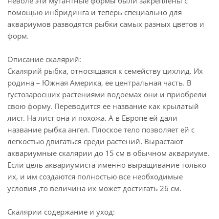
неволе эти мутантные формы были закреплены с
помощью инбридинга и теперь специально для
аквариумов разводятся рыбки самых разных цветов и
форм.
Описание скалярий:
Скалярий рыбка, относящаяся к семейству цихлид. Их
родина – Южная Америка, ее центральная часть. В
густозаросших растениями водоемах они и приобрели
свою форму. Переводится ее название как крылатый
лист. На лист она и похожа. А в Европе ей дали
название рыбка ангел. Плоское тело позволяет ей с
легкостью двигаться среди растений. Вырастают
аквариумные скалярии до 15 см в обычном аквариуме.
Если цель аквариумиста именно выращивание только
их, и им создаются полностью все необходимые
условия ,то величина их может достигать 26 см.
Скалярии содержание и уход: