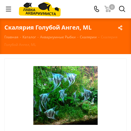
0
Скалярия Голубой Ангел, ML
Главная
-
Каталог
-
Аквариумные Рыбки
-
Скалярии
-
Скалярия
Голубой Ангел, ML