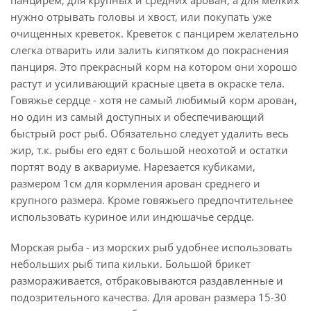
панцирем, для крупных и средних арован, а для мелких
нужно отрывать головы и хвост, или покупать уже
очищенных креветок. Креветок с панцирем желательно
слегка отварить или залить кипятком до покраснения
панциря. Это прекрасный корм на котором они хорошо
растут и усиливающий красные цвета в окраске тела.
Говяжье сердце - хотя не самый любимый корм арован,
но один из самый доступных и обеспечивающий
быстрый рост рыб. Обязательно следует удалить весь
жир, т.к. рыбы его едят с большой неохотой и остатки
портят воду в аквариуме. Нарезается кубиками,
размером 1см для кормления арован среднего и
крупного размера. Кроме говяжьего предпочтительнее
использовать куриное или индюшачье сердце.
Морская рыба - из морских рыб удобнее использовать
небольших рыб типа кильки. Большой брикет
размораживается, отбраковываются раздавленные и
подозрительного качества. Для арован размера 15-30