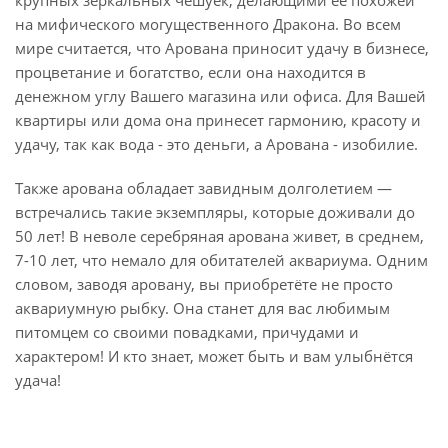
крупных зеркальных чешуек, делающими её похожей
на мифического могущественного Дракона. Во всем
мире считается, что Арована приносит удачу в бизнесе,
процветание и богатство, если она находится в
денежном углу Вашего магазина или офиса. Для Вашей
квартиры или дома она принесет гармонию, красоту и
удачу, так как вода - это деньги, а Арована - изобилие.
Также арована обладает завидным долголетием —
встречались такие экземпляры, которые доживали до
50 лет! В неволе серебряная арована живет, в среднем,
7-10 лет, что немало для обитателей аквариума. Одним
словом, заводя аровану, вы приобретёте не просто
аквариумную рыбку. Она станет для вас любимым
питомцем со своими повадками, причудами и
характером! И кто знает, может быть и вам улыбнётся
удача!