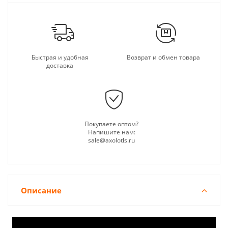
Быстрая и удобная
Возврат и обмен товара
доставка
Покупаете оптом?
Напишите нам:
sale@axolotls.ru
Описание