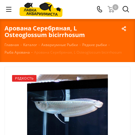
0
Арована Серебряная, L
Osteoglossum bicirrhosum
Главная
-
Каталог
-
Аквариумные Рыбки
-
Редкие рыбки
-
Рыба Арована
-
Арована Серебряная, L Osteoglossum bicirrhosum
РЕДКОСТЬ