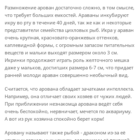
Размножение арован достаточно сложно, в том смысле,
что требует больших емкостей. Араваны инкубируют
икру во рту в течение 40 дней, так же как и некоторые
представители семейства цихловых рыб. Икра у араван
очень крупная, красновато-оранжевых оттенков,
каплевидной формы, с огромным запасом питательных
веществ и мальки выходят размером около 3 см.
Икринки продолжают играть роль желточного мешка
даже у мальков, достигших размера 6-7 см, что придает
ранней молоди араван совершенно необычный вид.
Считается, что арована обладает зачатками интеллекта.
Например, она отличает своих хозяев от чужих людей.
При приближении незнакомца арована ведёт себя
очень беспокойно, нервничает, мечется по аквариуму.
А вот из рук хозяина спокойно берет корм!
Аровану называют также рыбой - драконом из-за её