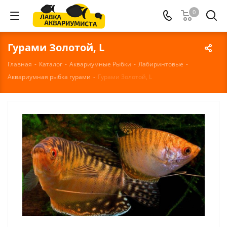
0
Гурами Золотой, L
Главная
-
Каталог
-
Аквариумные Рыбки
-
Лабиринтовые
-
Аквариумная рыбка гурами
-
Гурами Золотой, L