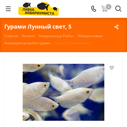
0
Гурами Лунный свет, S
Главная
-
Каталог
-
Аквариумные Рыбки
-
Лабиринтовые
-
Аквариумная рыбка гурами
-
Гурами Лунный свет, S