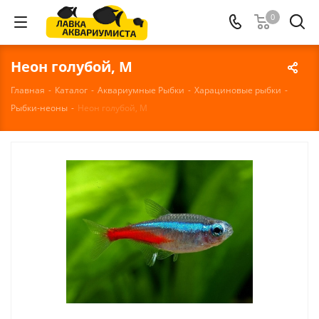
0
Неон голубой, M
Главная
-
Каталог
-
Аквариумные Рыбки
-
Харациновые рыбки
-
Рыбки-неоны
-
Неон голубой, M