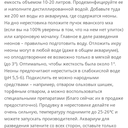
емкость объемом 10-20 литров. Продезинфицируйте ее
и наполните дистиллированной водой. Добавьте туда
же 200 мл воды из аквариума, где содержатся неоны.
На дно нерестовика положите пучок яванского мха
(если вы на 100% уверены в том, что на нем нет улиток)
или капроновую мочалку. Главное в деле разведения
неонов – правильно подготовить воду. Отложить икру
неоны могут в любой воде (даже в общем аквариуме),
но оплодотворение ее возможно только в мягкой воде
(до 3°). Оптимально, чтобы жесткость была около 1°.
Неоны предпочитают нереститься в слабокислой воде
(pH 5,5-6). Подкислить ее можно народными
средствами – например, отваром ольховых шишек,
торфяным отваром, а можно воспользоваться
специальными препаратами (благо сейчас их в продаже
предостаточно). Продувку в нерестовике делайте не
очень сильную, температуру поднимите до 25-26℃ и
можете запускать производителей. Аквариум для
разведения затените со всех сторон, оставьте только