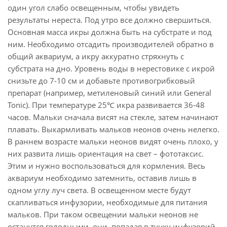
один угол слабо освещенным, чтобы увидеть
результаты нереста. Под утро все должно свершиться.
Основная масса икры должна быть на субстрате и под
ним. Необходимо отсадить производителей обратно в
общий аквариум, а икру аккуратно стряхнуть с
субстрата на дно. Уровень воды в нерестовике с икрой
снизьте до 7-10 см и добавьте противогрибковый
препарат (например, метиленовый синий или General
Tonic). При температуре 25℃ икра развивается 36-48
часов. Мальки сначала висят на стекле, затем начинают
плавать. Выкармливать мальков неонов очень нелегко.
В раннем возрасте мальки неонов видят очень плохо, у
них развита лишь ориентация на свет – фототаксис.
Этим и нужно воспользоваться для кормления. Весь
аквариум необходимо затемнить, оставив лишь в
одном углу луч света. В освещенном месте будут
скапливаться инфузории, необходимые для питания
мальков. При таком освещении мальки неонов не
останутся голодными, они, попадая в тучку инфузорий,