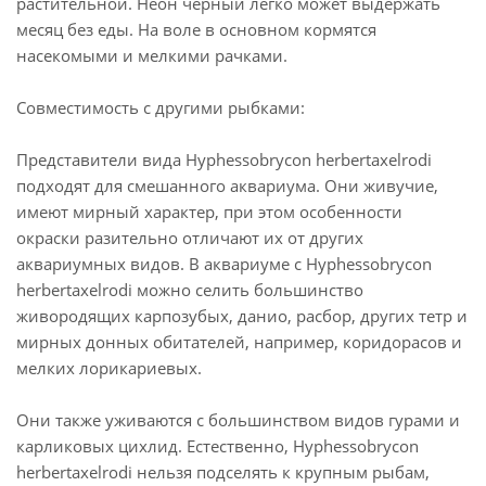
растительной. Неон черный легко может выдержать
месяц без еды. На воле в основном кормятся
насекомыми и мелкими рачками.
Совместимость с другими рыбками:
Представители вида Hyphessobrycon herbertaxelrodi
подходят для смешанного аквариума. Они живучие,
имеют мирный характер, при этом особенности
окраски разительно отличают их от других
аквариумных видов. В аквариуме с Hyphessobrycon
herbertaxelrodi можно селить большинство
живородящих карпозубых, данио, расбор, других тетр и
мирных донных обитателей, например, коридорасов и
мелких лорикариевых.
Они также уживаются с большинством видов гурами и
карликовых цихлид. Естественно, Hyphessobrycon
herbertaxelrodi нельзя подселять к крупным рыбам,