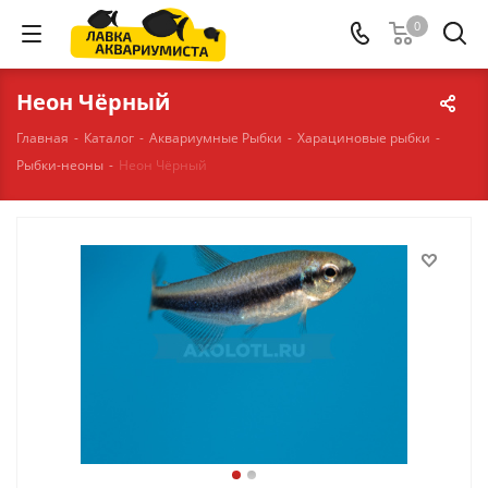
0
Неон Чёрный
Главная
-
Каталог
-
Аквариумные Рыбки
-
Харациновые рыбки
-
Рыбки-неоны
-
Неон Чёрный