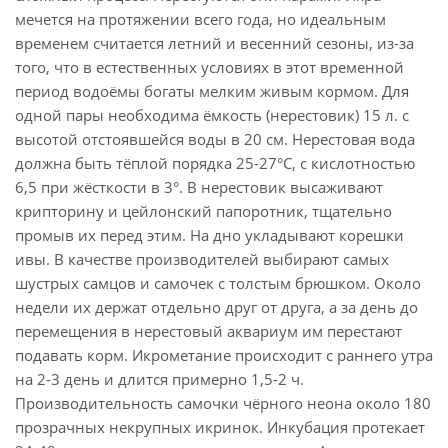
мечется на протяжении всего года, но идеальным
временем считается летний и весенний сезоны, из-за
того, что в естественных условиях в этот временной
период водоёмы богаты мелким живым кормом. Для
одной пары необходима ёмкость (нерестовик) 15 л. с
высотой отстоявшейся воды в 20 см. Нерестовая вода
должна быть тёплой порядка 25-27°C, с кислотностью
6,5 при жёсткости в 3°. В нерестовик высаживают
крипторину и цейлонский папоротник, тщательно
промыв их перед этим. На дно укладывают корешки
ивы. В качестве производителей выбирают самых
шустрых самцов и самочек с толстым брюшком. Около
недели их держат отдельно друг от друга, а за день до
перемещения в нерестовый аквариум им перестают
подавать корм. Икрометание происходит с раннего утра
на 2-3 день и длится примерно 1,5-2 ч.
Производительность самочки чёрного неона около 180
прозрачных некрупных икринок. Инкубация протекает