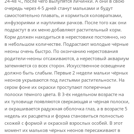
24-48 ч., после чего вылупятся личинки. А они в свою
очередь через 4-5 дней станут мальками и будут
самостоятельно плавать, и кормиться коловратками,
инфузориями и науплиями рачков. После того как они
подрастут в их меню добавляют растительный корм.
Корм должен находиться в нерестовике постоянно, но
в небольшом количестве. Подрастают молодые чёрные
неоны очень быстро. По окончанию нерестования
родители-неоны отсаживаются, а нерестовый аквариум
затемняется со всех сторон. Искусственное освещение
должно быть слабым. Первые 2 недели мальки чёрных
неонов укрываются под листьями растительности. На
сером фоне их окраски проступают поперечные
полоски тёмного цвета. В 3-ёх недельном возрасте на
их туловище появляются сверкающая и чёрная полоски,
и окрашивается радужная оболочка глаз, а в возрасте 5
недель их расцветка и форма становиться полностью
схожей с формой и окраской взрослых особей. В этот
момент их мальков чёрных неонов пересаживают в