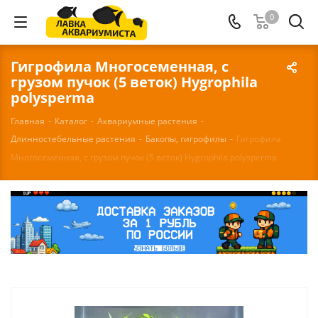
0
Гигрофила Многосеменная, с
грузом пучок (5 веток) Hygrophila
polysperma
Главная
-
Каталог
-
Аквариумные растения
-
Длинностебельные растения
-
Бакопы, гигрофилы
-
Гигрофила
Многосеменная, с грузом пучок (5 веток) Hygrophila polysperma