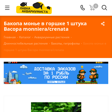
0
Бакопа монье в горшке 1 штука
Bacopa monniera/crenata
Главная
-
Каталог
-
Аквариумные растения
-
Длинностебельные растения
-
Бакопы, гигрофилы
-
Бакопа монье в
горшке 1 штука Bacopa monniera/crenata