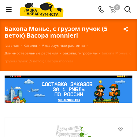
0
Бакопа Монье, с грузом пучок (5
веток) Bacopa monnieri
Главная
-
Каталог
-
Аквариумные растения
-
Длинностебельные растения
-
Бакопы, гигрофилы
-
Бакопа Монье, с
грузом пучок (5 веток) Bacopa monnieri