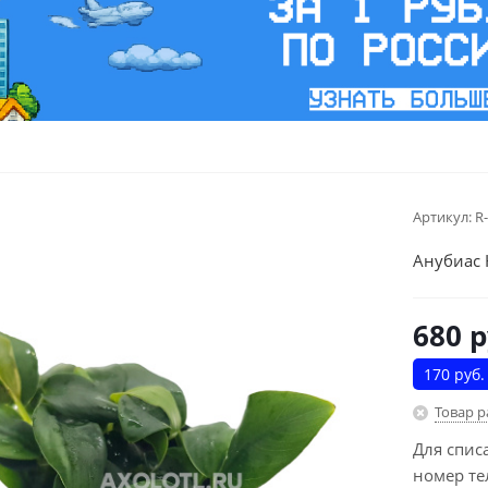
Артикул:
R
Анубиас 
680
р
170 руб.
Товар 
Для спис
номер те