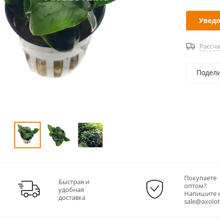
Уведо
Рассчи
Подел
Покупаете
Быстрая и
оптом?
удобная
Напишите 
доставка
sale@axolot