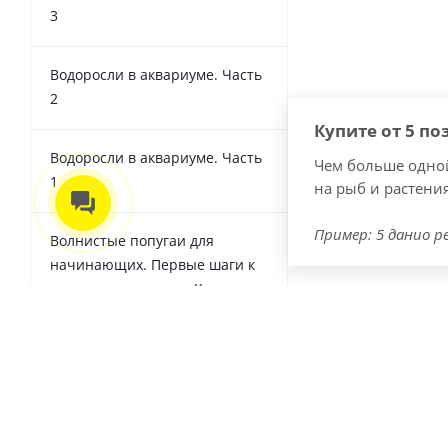
3
Водоросли в аквариуме. Часть
2
Купите от 5 по
Водоросли в аквариуме. Часть
Чем больше одной
1
на рыб и растения
Пример: 5 данио ре
Волнистые попугаи для
начинающих. Первые шаги к
заведению попугая. Клетка,
оборудование, корма