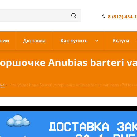
8 (812) 454-
ции
Доставка
Как купить
Услуги
оршочке Anubias barteri va
ума
-
Анубиас Нана Бонсай, в горшочке Anubias barteri var. nana «Petite» (