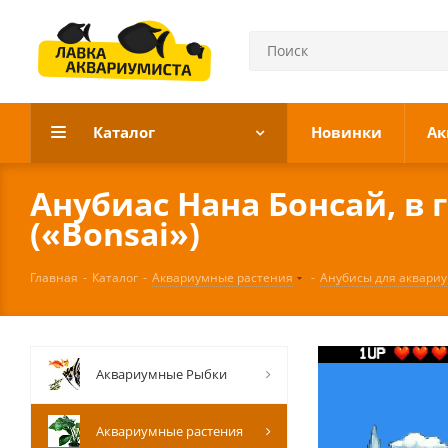
Каталог
Новинки
Ак
Анубиас Нана Бонсай, в г
(«Bonsai»)
Главная
-
Каталог
-
Аквариумные растения
-
Анубисы для аквари
Аквариумные Рыбки
Аквариумные растения