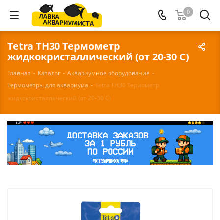
0
Tetra TH30 Термометр
жидкокристаллический (от 20-30 С)
Главная
-
Каталог
-
Аквариумное оборудование
-
Термометры для аквариума
-
Tetra TH30 Термометр
жидкокристаллический (от 20-30 С)