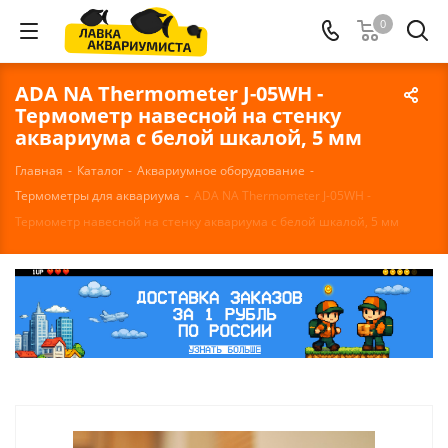
0
ADA NA Thermometer J-05WH -
Термометр навесной на стенку
аквариума с белой шкалой, 5 мм
Главная
-
Каталог
-
Аквариумное оборудование
-
Термометры для аквариума
-
ADA NA Thermometer J-05WH -
Термометр навесной на стенку аквариума с белой шкалой, 5 мм