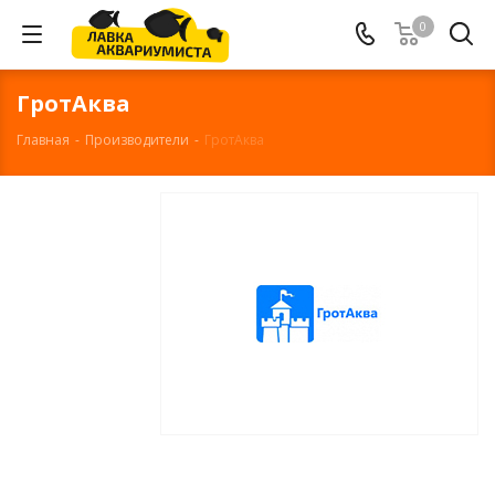
0
ГротАква
Главная
-
Производители
-
ГротАква