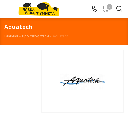
0
Aquatech
Главная
-
Производители
-
Aquatech