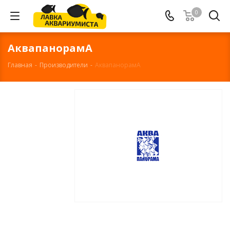
0
АквапанорамА
Главная
-
Производители
-
АквапанорамА