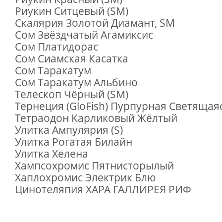
Риукин Ситцевый (SM)
Скалярия Золотой Диамант, SM
Сом Звёздчатый Агамиксис
Сом Платидорас
Сом Сиамская Касатка
Сом Таракатум
Сом Таракатум Альбино
Телескоп Чёрный (SM)
Тернеция (GloFish) Пурпурная Светящая
Тетраодон Карликовый Жёлтый
Улитка Ампулярия (S)
Улитка Рогатая Билайн
Улитка Хелена
Хампсохромис Пятнисторылый
Хаплохромис Электрик Блю
Цинотеляпия ХАРА ГАЛЛИРЕЯ РИФ