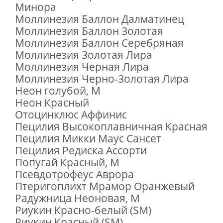
Минора
Моллинезия Баллон Далматинец
Моллинезия Баллон Золотая
Моллинезия Баллон Серебряная
Моллинезия Золотая Лира
Моллинезия Черная Лира
Моллинезия Черно-Золотая Лира
Неон голубой, M
Неон Красный
Отоцинклюс Аффинис
Пецилия Высокоплавничная Красная
Пецилия Микки Маус Сансет
Пецилия Редиска Ассорти
Попугай Красный, M
Псевдотрофеус Аврора
Птеригоплихт Мрамор Оранжевый
Радужница Неоновая, M
Риукин Красно-белый (SM)
Риукин Красный (SM)