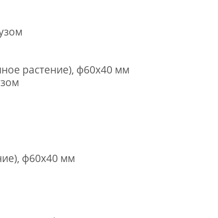
рузом
ное растение), ф60х40 мм
узом
ие), ф60х40 мм