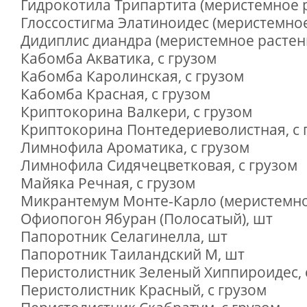
Гидрокотила Трипартита (меристемное р
Глоссостигма Элатиноидес (меристемное
Дидиплис диандра (меристемное растен
Кабомба Акватика, с грузом
Кабомба Каролинская, с грузом
Кабомба Красная, с грузом
Криптокорина Валкери, с грузом
Криптокорина Понтедериеволистная, с 
Лимнофила Ароматика, с грузом
Лимнофила Сидячецветковая, с грузом
Майяка Речная, с грузом
Микрантемум Монте-Карло (меристемное
Офиопогон Ябуран (Полосатый), шт
Папоротник Селагинелла, шт
Папоротник Таиландский M, шт
Перистолистник Зеленый Хиппироидес, 
Перистолистник Красный, с грузом