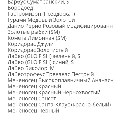
Барбус Суматранский, S
Бородоед
Гастромизон (Псевдоскат)
Гурами Медовый Золотой
Данио Рерио Розовый модифицирован
Золотые рыбки (SM)
Комета Лимонная (SM)
Коридорас Джули
Коридорас Золотистый
Лабео (GLO FISH) зеленый, S
Лабео (GLO FISH) синий, S
Лабео Биколор, M
Лабеотрофеус Тревавас Пестрый
Меченосец Высокоплавничный Ананас
Меченосец Красный
Меченосец Красный Чернохвостый
Меченосец Сансет
Меченосец Санта-Клаус (красно-белый)
Меченосец Черный