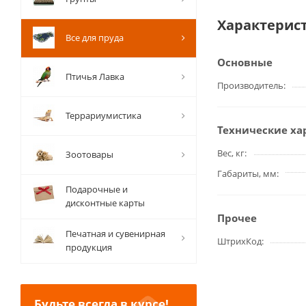
Характерис
Все для пруда
Основные
Птичья Лавка
Производитель
Террариумистика
Технические ха
Вес, кг
Зоотовары
Габариты, мм
Подарочные и
дисконтные карты
Прочее
Печатная и сувенирная
ШтрихКод
продукция
Будьте всегда в курсе!