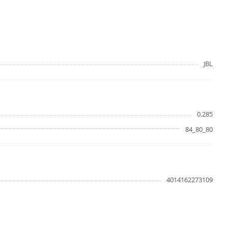
JBL
0.285
84_80_80
4014162273109