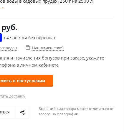
ов воды в садовых прудах, 250 г на 2500 л
е
руб.
х 4 частями без переплат
распродан
Нашли дешевле?
ания и начисления бонусов при заказе, укажите
лефона в личном кабинете
мить о поступлении
тать доставку
Внешний вид товара может отличаться от
иться
товара на фотографии