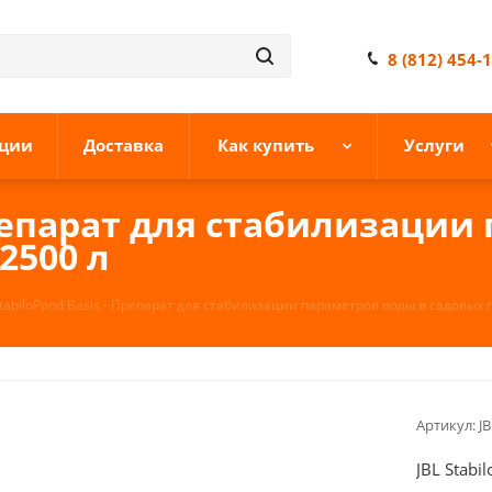
8 (812) 454-
ции
Доставка
Как купить
Услуги
 Препарат для стабилизаци
2500 л
StabiloPond Basis - Препарат для стабилизации параметров воды в садовых п
Артикул:
J
JBL Stabi