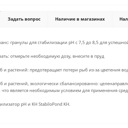
Задать вопрос
Наличие в магазинах
Нал
анс: гранулы для стабилизации рН с 7,5 до 8,5 для успешн
ать: отмерьте необходимую дозу, внесите в пруд
б и растений: предотвращает потери рыб из-за цветения во
ыб и растений, экологически сбалансированно: целенаправ
, что является необходимым условием для применения сред
билизатор pH и KH StabiloPond KH.