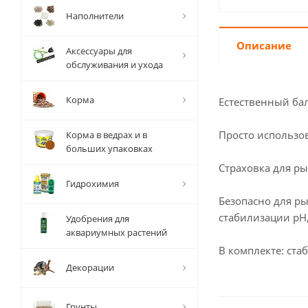
Наполнители
Описание
Аксессуары для
обслуживания и ухода
Корма
Естественный бал
Просто использов
Корма в ведрах и в
больших упаковках
Страховка для ры
Гидрохимия
Безопасно для р
стабилизации рН
Удобрения для
аквариумных растений
В комплекте: ста
Декорации
Грунты