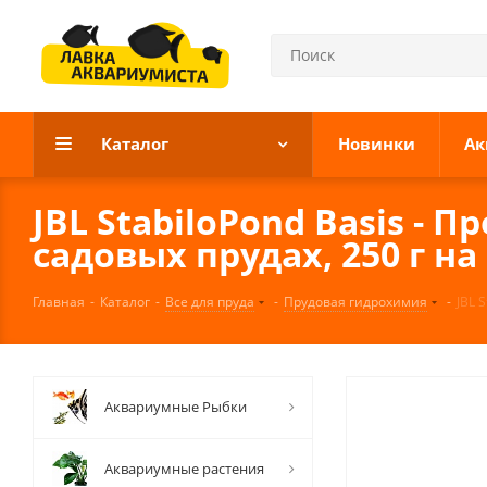
Каталог
Новинки
Ак
JBL StabiloPond Basis -
садовых прудах, 250 г на 
Главная
-
Каталог
-
Все для пруда
-
Прудовая гидрохимия
-
JBL 
Аквариумные Рыбки
Аквариумные растения