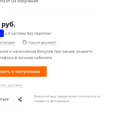
ита от UV излучения
е
руб.
.
х 4 частями без переплат
распродан
Нашли дешевле?
ания и начисления бонусов при заказе, укажите
лефона в личном кабинете
мить о поступлении
тать доставку
Внешний вид товара может отличаться от
иться
товара на фотографии