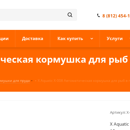
8 (812) 454-
ции
Доставка
Как купить
Услуги
ическая кормушка для рыб 
рмушки для пруда
-
X Aquatic X-008 Автоматическая кормушка для рыб в 
Артикул:
X
X Aquati