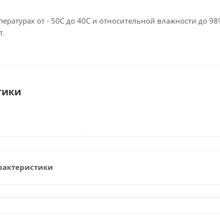
пературах от - 50С до 40С и относительной влажности до 98
т.
тики
рактеристики