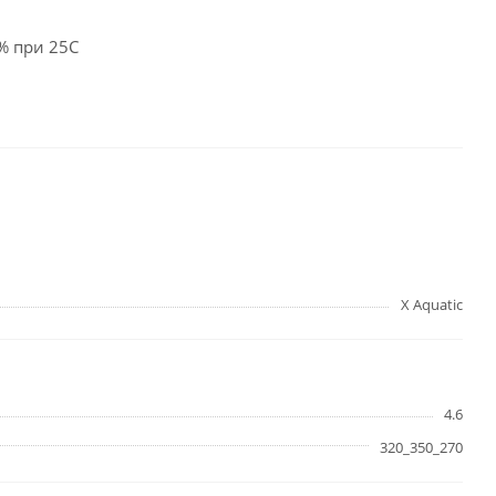
% при 25С
X Aquatic
4.6
320_350_270