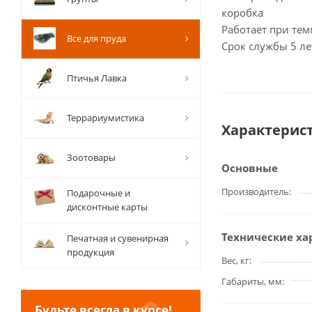
коробка
Работает при тем
Все для пруда
Срок службы 5 ле
Птичья Лавка
Террариумистика
Характерис
Зоотовары
Основные
Производитель
Подарочные и
дисконтные карты
Технические ха
Печатная и сувенирная
продукция
Вес, кг
Габариты, мм
Будьте всегда в курсе!