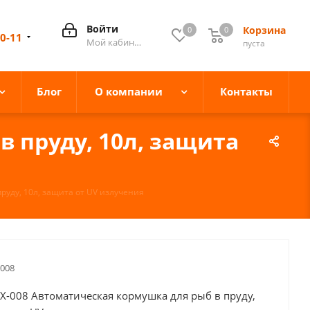
Войти
Корзина
0
0
0
10-11
Мой кабинет
пуста
Блог
О компании
Контакты
в пруду, 10л, защита
пруду, 10л, защита от UV излучения
-008
c X-008 Автоматическая кормушка для рыб в пруду,