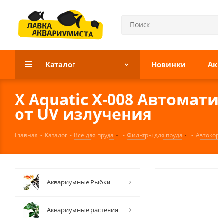
Каталог
Новинки
Ак
X Aquatic X-008 Автомат
от UV излучения
Главная
-
Каталог
-
Все для пруда
-
Фильтры для пруда
-
Автоко
Аквариумные Рыбки
Аквариумные растения