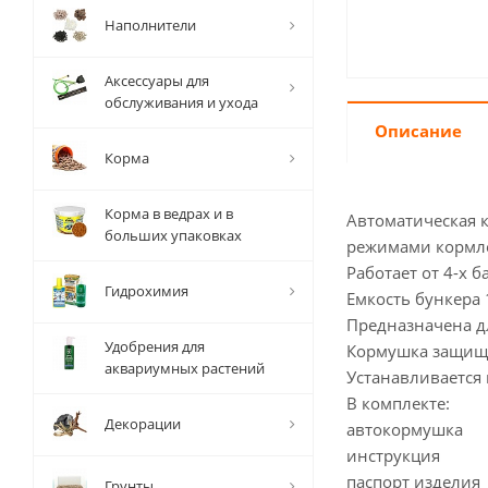
Наполнители
Аксессуары для
обслуживания и ухода
Описание
Корма
Корма в ведрах и в
Автоматическая к
больших упаковках
режимами кормле
Работает от 4-х 
Гидрохимия
Емкость бункера 
Предназначена д
Удобрения для
Кормушка защище
аквариумных растений
Устанавливается
В комплекте:
Декорации
автокормушка
инструкция
паспорт изделия
Грунты