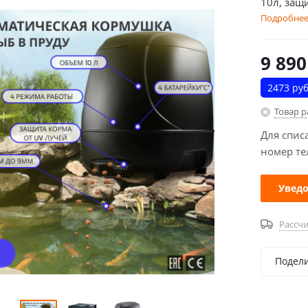
10л, защ
Подробне
9 890
2473 руб
Товар 
Для спис
номер те
Уведо
Рассчи
Подел