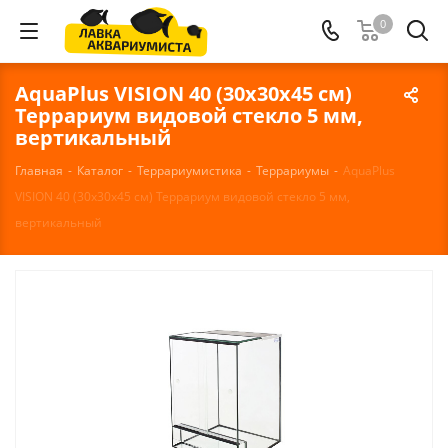
0
AquaPlus VISION 40 (30х30х45 см)
Террариум видовой стекло 5 мм,
вертикальный
Главная
-
Каталог
-
Террариумистика
-
Террариумы
-
AquaPlus
VISION 40 (30х30х45 см) Террариум видовой стекло 5 мм,
вертикальный