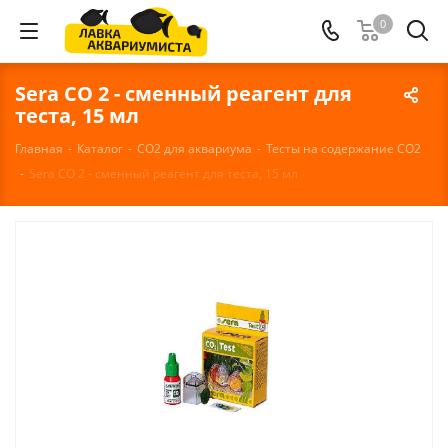
0
Sera CO 2 - сменный реагент для
теста, 15 мл
Главная
-
Каталог
-
СО2 для аквариума
-
Тесты на содержание СО2
-
Sera CO 2 - сменный реагент для теста, 15 мл