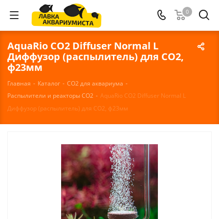
0
AquaRio CO2 Diffuser Normal L
Диффузор (распылитель) для СО2,
ф23мм
Главная
-
Каталог
-
СО2 для аквариума
-
Распылители и реакторы СО2
-
AquaRio CO2 Diffuser Normal L
Диффузор (распылитель) для СО2, ф23мм