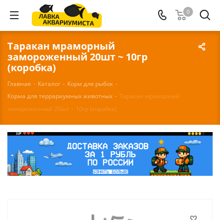
0
Таракан мраморный
замороженный 20шт ~ 10гр
(коробка)
Главная
-
Каталог
-
Корм для рыбок
-
Корма для террариумных животных
-
Таракан мраморный
замороженный 20шт ~ 10гр (коробка)