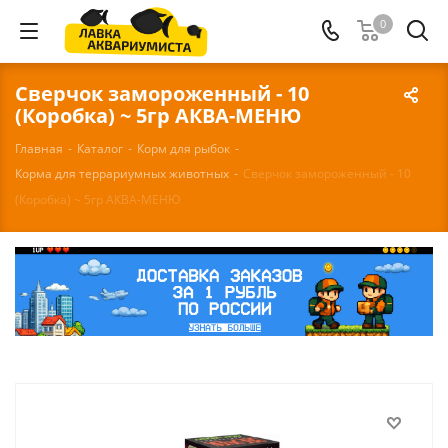
0
Сверчок замороженный - 10
(Коробка) ~ 5гр АКВА-МЕНЮ
Главная
-
Каталог
-
Корм для рыбок
-
Корма для террариумных животных
-
Сверчок замороженный - 10
(Коробка) ~ 5гр АКВА-МЕНЮ