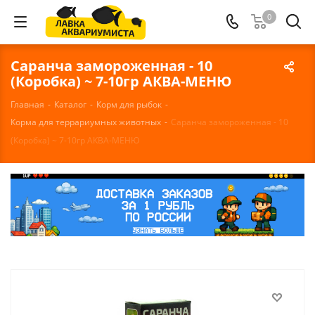
0
Саранча замороженная - 10
(Коробка) ~ 7-10гр АКВА-МЕНЮ
Главная
-
Каталог
-
Корм для рыбок
-
Корма для террариумных животных
-
Саранча замороженная - 10
(Коробка) ~ 7-10гр АКВА-МЕНЮ