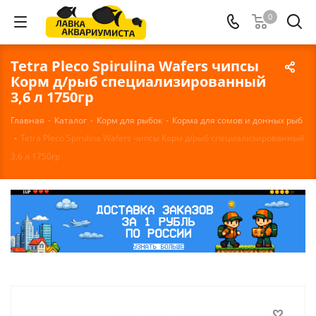
0
Tetra Pleco Spirulina Wafers чипсы
Корм д/рыб специализированный
3,6 л 1750гр
Главная
-
Каталог
-
Корм для рыбок
-
Корма для сомов и донных рыб
-
Tetra Pleco Spirulina Wafers чипсы Корм д/рыб специализированный
3,6 л 1750гр