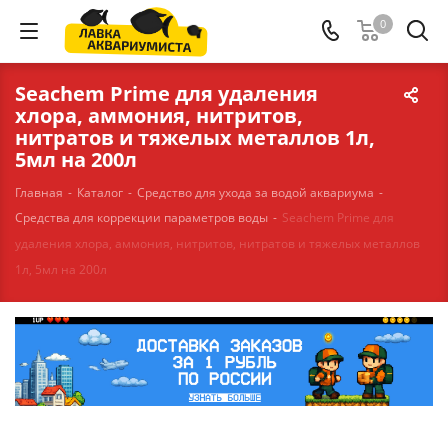
0
Seachem Prime для удаления
хлора, аммония, нитритов,
нитратов и тяжелых металлов 1л,
5мл на 200л
Главная
-
Каталог
-
Средство для ухода за водой аквариума
-
Средства для коррекции параметров воды
-
Seachem Prime для
удаления хлора, аммония, нитритов, нитратов и тяжелых металлов
1л, 5мл на 200л