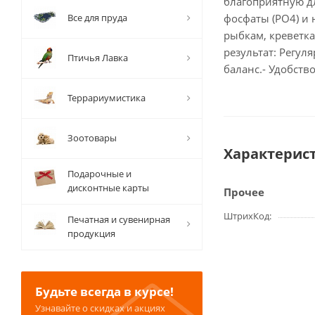
благоприятную д
Все для пруда
фосфаты (PO4) и 
рыбкам, креветк
результат: Регу
Птичья Лавка
баланс.- Удобств
Террариумистика
Зоотовары
Характерис
Подарочные и
дисконтные карты
Прочее
ШтрихКод
Печатная и сувенирная
продукция
Будьте всегда в курсе!
Узнавайте о скидках и акциях