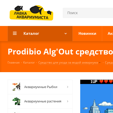
Каталог
Новинки
Ак
Prodibio Alg'Out средств
Главная
-
Каталог
-
Средство для ухода за водой аквариума
-
Сред
Аквариумные Рыбки
Аквариумные растения