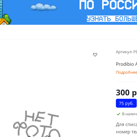
Артикул:
P
Prodibio 
Подробне
300
р
75 руб.
В нали
Для спис
номер те