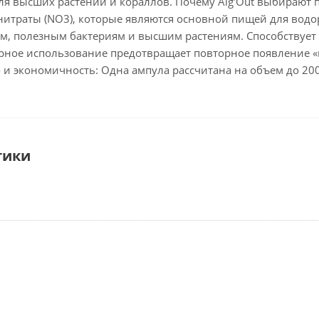
ля высших растений и кораллов. Почему Alg'Out выбирают 
нитраты (NO3), которые являются основной пищей для водор
ам, полезным бактериям и высшим растениям. Способствует 
лярное использование предотвращает повторное появление 
о и экономичность: Одна ампула рассчитана на объем до 20
тики