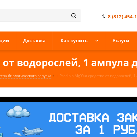
8 (812) 454-
ции
Доставка
Как купить
Услуги
о от водорослей, 1 ампула 
ства биологического запуска
-
Prodibio Alg'Out средство от водорослей, 1