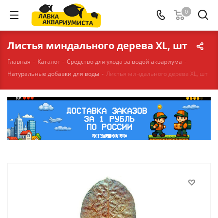
0
Листья миндального дерева XL, шт
Главная
-
Каталог
-
Средство для ухода за водой аквариума
-
Натуральные добавки для воды
-
Листья миндального дерева XL, шт