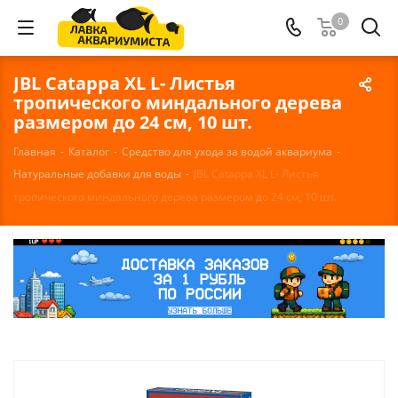
0
JBL Catappa XL L- Листья
тропического миндального дерева
размером до 24 см, 10 шт.
Главная
-
Каталог
-
Средство для ухода за водой аквариума
-
Натуральные добавки для воды
-
JBL Catappa XL L- Листья
тропического миндального дерева размером до 24 см, 10 шт.