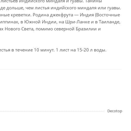
из листьев индийского миндаля и гуавы. Танины
де дольше, чем листья индийского миндаля или гуавы.
ивные креветки. Родина джекфрута — Индия (Восточные
липпинах, в Южной Индии, на Шри-Ланке и в Таиланде,
ках Нового Света, помимо северной Бразилии и
я в течение 10 минут. 1 лист на 15-20 л воды.
Decotop