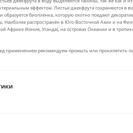
истьев джекфрута в воду выделяются танины, так же как и 
ктериальным эффектом. Листья джекфрута сохраняются в во
ти образуется биоплёнка, которую охотно поедают декорат
еш. Наиболее распространён в Юго-Восточной Азии и на Фи
ной Африке (Кения, Уганда), на островах Океании и в тропи
д применением рекомендуем промыть или прокипятить листь
тики