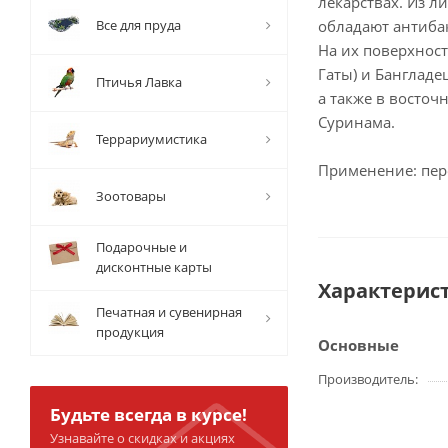
лекарствах. Из л
Все для пруда
обладают антиба
На их поверхнос
Гаты) и Банглад
Птичья Лавка
а также в восточ
Суринама.
Террариумистика
Применение: пере
Зоотовары
Подарочные и
дисконтные карты
Характерис
Печатная и сувенирная
продукция
Основные
Производитель
Будьте всегда в курсе!
Узнавайте о скидках и акциях