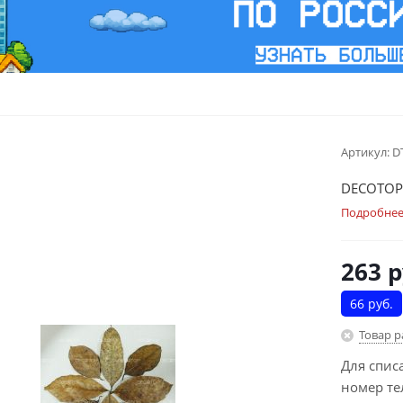
Артикул:
D
DECOTOP J
Подробне
263
р
66 руб.
Товар 
Для спис
номер те