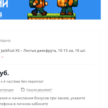
T504101
ackfruit XS – Листья джекфрута, 10-15 см, 10 шт.
е
уб.
х 4 частями без переплат
распродан
Нашли дешевле?
ания и начисления бонусов при заказе, укажите
лефона в личном кабинете