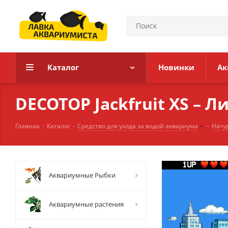
Каталог
Новинки
Ак
DECOTOP Jackfruit XS – Л
Главная
-
Каталог
-
Средство для ухода за водой аквариума
-
Нату
Аквариумные Рыбки
Аквариумные растения