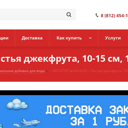
8 (812) 454-
ции
Доставка
Как купить
Услуги
истья джекфрута, 10-15 см, 
ральные добавки для воды
-
DECOTOP Jackfruit XS – Листья джекфрута, 10-