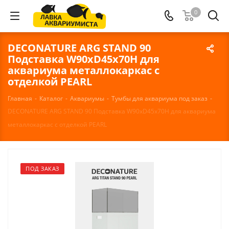
0
DECONATURE ARG STAND 90
Подставка W90хD45х70H для
аквариума металлокаркас с
отделкой PEARL
Главная
-
Каталог
-
Аквариумы
-
Тумбы для аквариума под заказ
-
DECONATURE ARG STAND 90 Подставка W90хD45х70H для аквариума
металлокаркас с отделкой PEARL
ПОД ЗАКАЗ