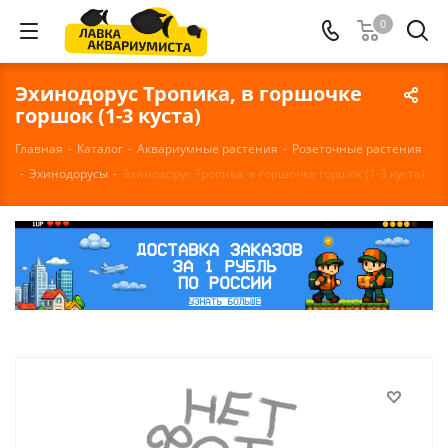
0
Эхинодорус Тропика, в горшочке
горшок (1-3 куста)
Главная
-
Каталог
-
Аквариумные растения
-
Розеточные растения
-
Эхинодорусы
-
Эхинодорус Тропика, в горшочке горшок (1-3 куста)