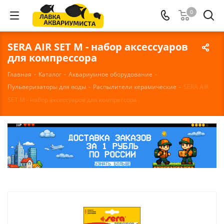
0
SERA AIR SET М - набор аксессуаров
для компрессора
Главная
-
Каталог
-
Аквариумное оборудование
-
Пульверизаторы для воды
-
Распылители керамические
-
SERA AIR
SET М - набор аксессуаров для компрессора