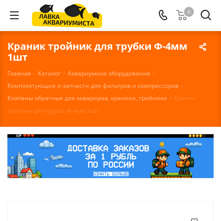
0
Краник тройник для трубки Ф-4мм
1шт
Главная
-
Каталог
-
Аквариумное оборудование
-
Комплектующие и запчасти для фильтров и компрессоров
-
Клапаны обратные для аквариума, краники, тройники
-
Краник
тройник для трубки Ф-4мм 1шт