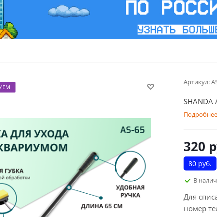
Артикул:
A
УЕМ
SHANDA A
Подробне
320
р
80 руб.
В нали
Для спис
номер те