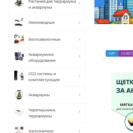
Растения для террариума
и аквариума
Земноводные
Беспозвоночные
ХИТ
СОВЕТ
Аквариумное
оборудование
СО2 системы и
комплектующие
Аквариумы
Черепашники,
террариумы
Наполнители