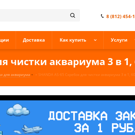
8 (812) 454-
ции
Доставка
Как купить
Услуги
я чистки аквариума 3 в 1, 
и для аквариума
-
SHANDA AS-65 Скребок для чистки аквариума 3 в 1, 6