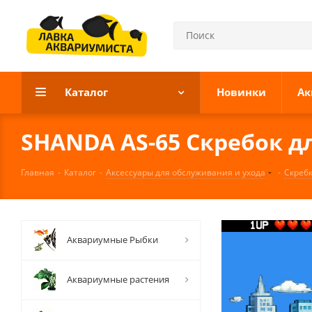
Каталог
Новинки
Ак
SHANDA AS-65 Скребок дл
Главная
-
Каталог
-
Аксессуары для обслуживания и ухода
-
Скребк
Аквариумные Рыбки
Аквариумные растения