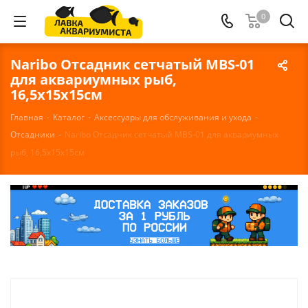
0
Naribo Отсадник сетчатый MBS-01
для аквариумных рыб,
16,5x15x15см
Главная
-
Каталог
-
Аксессуары для обслуживания и ухода
-
Отсадники
-
Naribo Отсадник сетчатый MBS-01 для аквариумных
рыб, 16,5x15x15см